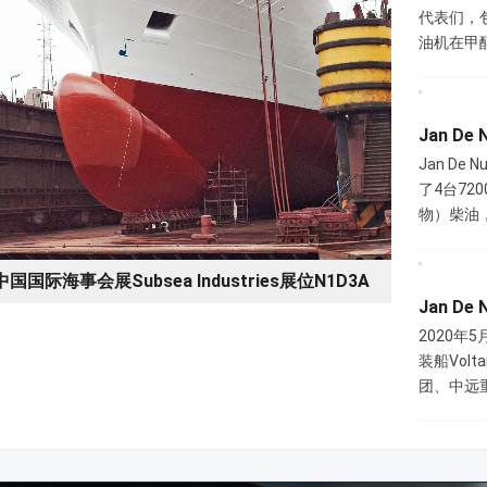
代表们，包
油机在甲醇
Jan D
Jan D
了4台72
物）柴油
中国国际海事会展Subsea Industries展位N1D3A
Jan De
2020年
装船Vol
团、中远重