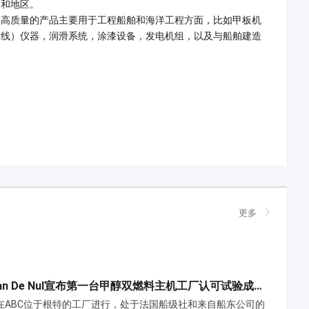
家和地区。
其高质量的产品主要用于工程船舶和海洋工程方面，比如甲板机
（线）仪器，润滑系统，涂漆设备，发电机组，以及与船舶建造
更多
ABC和Jan De Nul宣布第一台甲醇双燃料主机工厂认可试验成功，该主机用于超大铺缆船Fleeming Jenkin号
在ABC位于根特的工厂进行，处于法国船级社和来自船东公司的