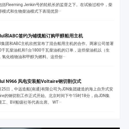
括Fleeming Jenkin号的轮机长的监督之下。在试验过程中，柴
模式和生物柴油模式下表现优异···
e Nul和ABC签约为铺缆船订购甲醇船用主机
e Nul集团和ABC主机欣然宣布了混合船用主机的合作。两家公司签署
00千瓦柴油机和1台1800千瓦柴油机的订单，这些柴油机以（生
，氢化植物油和甲醇为燃料。这些创···
 Nul N966 风电安装船Voltaire钢切割仪式
5月25日，中远造船(南通)有限公司为JDN集团建造的海上自升式安
taire的钢切割工作正式开始。北京时间下午15时18分，由JDN集
工、BV船级社等代表出席。 WT···